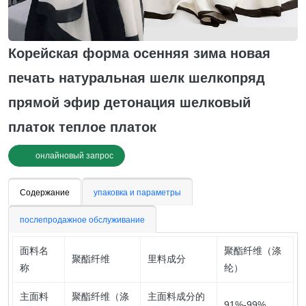
Корейская форма осенняя зима новая
печать натуральная шелк шелкопряд
прямой эфир детонация шелковый
платок теплое платок
онлайновый запрос
Содержание
упаковка и параметры
послепродажное обслуживание
面料名
聚酯纤维（涤
聚酯纤维
里料成分
称
纶）
主面料
聚酯纤维（涤
主面料成分的
91%-99%