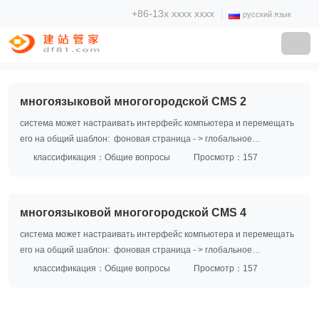
+86-13x xxxx xxxx
русский язык
многоязыковой многогородской CMS 2
система может настраивать интерфейс компьютера и перемещать
его на общий шаблон: фоновая страница - > глобальное
управление - > системное управление - > управление языком - >
классификация：Общие вопросы
Просмотр：157
редактирование соответствующего языка
многоязыковой многогородской CMS 4
система может настраивать интерфейс компьютера и перемещать
его на общий шаблон: фоновая страница - > глобальное
управление - > системное управление - > управление языком - >
классификация：Общие вопросы
Просмотр：157
редактирование соответствующего языка