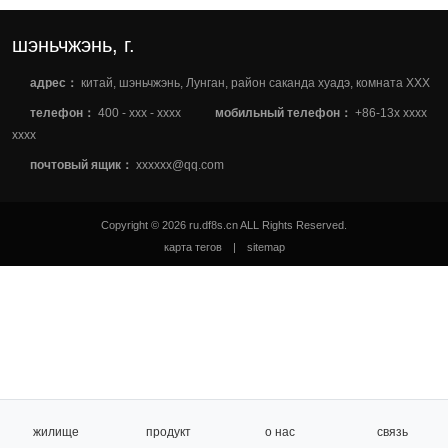
шэньчжэнь, г.
адрес：
китай, шэньчжэнь, Лунган, район саканда хуадэ, комната XXX
телефон：
400 - xxx - xxxx
мобильный телефон：
+86-13x xxxx
xxxx
почтовый ящик：
xxxxxx@qq.com
Copyright © 2026 ru.df8s.cn ALL Rights Reserved.
карта тегов
|
sitemap
жилище
продукт
о нас
связь